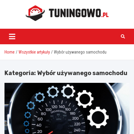
Skip
to
content
tuningowo.pl
Home
Wszystkie artykuły
Wybór używanego samochodu
Kategoria:
Wybór używanego samochodu