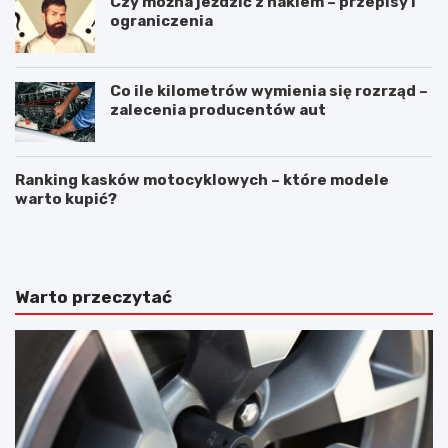
Czy można jeździć z hakiem – przepisy i
ograniczenia
Co ile kilometrów wymienia się rozrząd –
zalecenia producentów aut
Ranking kasków motocyklowych – które modele
warto kupić?
N
A
a
w
p
a
r
r
a
i
Warto przeczytać
w
a
a
s
s
a
z
m
y
o
b
c
y
h
s
o