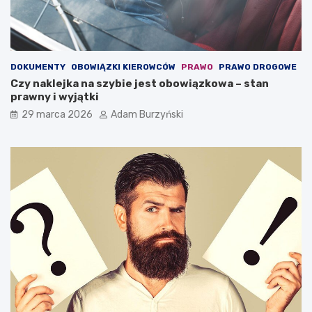
u
c
g
h
a
o
,
w
k
a
DOKUMENTY
OBOWIĄZKI KIEROWCÓW
PRAWO
PRAWO DROGOWE
t
ć
Czy naklejka na szybie jest obowiązkowa – stan
ó
?
prawny i wyjątki
r
a
29 marca 2026
Adam Burzyński
m
o
ż
e
o
c
h
r
o
n
i
ć
ż
y
c