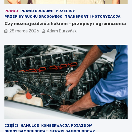
i
e
PRAWO
PRAWO DROGOWE
PRZEPISY
PRZEPISY RUCHU DROGOWEGO
TRANSPORT I MOTORYZACJA
Czy można jeździć z hakiem – przepisy i ograniczenia
28 marca 2026
Adam Burzyński
CZĘŚCI
HAMULCE
KONSERWACJA POJAZDÓW
OPONY SAMOCHODOWE
SERWIS SAMOCHODOWY