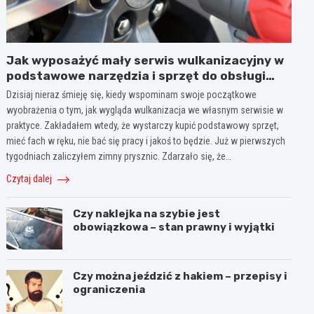
Jak wyposażyć mały serwis wulkanizacyjny w
podstawowe narzędzia i sprzęt do obsługi
opon?
Dzisiaj nieraz śmieję się, kiedy wspominam swoje początkowe
wyobrażenia o tym, jak wygląda wulkanizacja we własnym serwisie w
praktyce. Zakładałem wtedy, że wystarczy kupić podstawowy sprzęt,
mieć fach w ręku, nie bać się pracy i jakoś to będzie. Już w pierwszych
tygodniach zaliczyłem zimny prysznic. Zdarzało się, że…
Czytaj dalej
Czy naklejka na szybie jest
obowiązkowa – stan prawny i wyjątki
Czy można jeździć z hakiem – przepisy i
ograniczenia