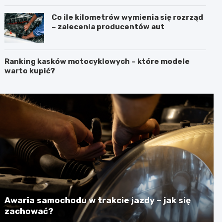
Co ile kilometrów wymienia się rozrząd
– zalecenia producentów aut
Ranking kasków motocyklowych – które modele
warto kupić?
Awaria samochodu w trakcie jazdy – jak się
zachować?