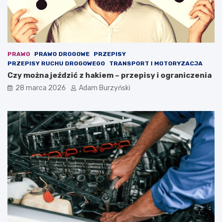
y
PRAWO
PRAWO DROGOWE
PRZEPISY
PRZEPISY RUCHU DROGOWEGO
TRANSPORT I MOTORYZACJA
Czy można jeździć z hakiem – przepisy i ograniczenia
28 marca 2026
Adam Burzyński