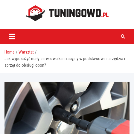
Skip
to
content
tuningowo.pl
Home
Warsztat
Jak wyposażyć mały serwis wulkanizacyjny w podstawowe narzędzia i
sprzęt do obsługi opon?