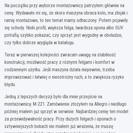
Na początku przy wyborze montażownicy patrzyłem głównie na
cenę. Wydawało mi się, że skoro maszyna obraca koło, ma zbijak i
ramię montażowe, to ten temat mamy odhaczony. Potem pojawiły
się schody. Niski profil, większa felga, twardsza opona albo SUV
potrafią szybko pokazać, czy sprzęt jest wygodny w obsłudze,
czy tylko dobrze wygląda w katalogu.
Teraz w pierwszej kolejności zwracam uwagę na stabilność
konstrukcji, możliwość pracy z różnymi felgami i komfort w
codziennym użytku. Jeśli maszyna działa niepewnie, trzeba
improwizować i łatwiej o nieostrożny ruch, a to zwiększa ryzyko
błędu.
Jedną z lepszych decyzji było dla mnie przejście na
montażownicę M-221. Zamówienie złożyłem na Allegro i niedługo
później miałem już sprzęt w serwisie. Najbardziej cenię ten model
za przewidywalność pracy. Przy dużych felgach i oponach o
sztywniejszych bokach nie miałem już wrażenia, że muszę