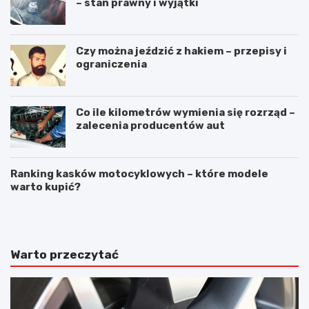
– stan prawny i wyjątki
Czy można jeździć z hakiem – przepisy i
ograniczenia
Co ile kilometrów wymienia się rozrząd –
zalecenia producentów aut
Ranking kasków motocyklowych – które modele
warto kupić?
A
5
w
r
a
z
r
e
i
c
Warto przeczytać
a
z
s
y
a
o
m
k
o
t