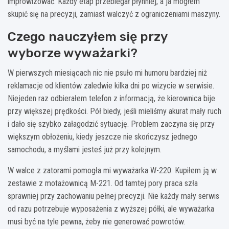
improwizować. Każdy etap przebiegał płynniej, a ja mogłem
skupić się na precyzji, zamiast walczyć z ograniczeniami maszyny.
Czego nauczyłem się przy
wyborze wyważarki?
W pierwszych miesiącach nic nie psuło mi humoru bardziej niż
reklamacje od klientów zaledwie kilka dni po wizycie w serwisie.
Niejeden raz odbierałem telefon z informacją, że kierownica bije
przy większej prędkości. Pół biedy, jeśli mieliśmy akurat mały ruch
i dało się szybko załagodzić sytuację. Problem zaczyna się przy
większym obłożeniu, kiedy jeszcze nie skończysz jednego
samochodu, a myślami jesteś już przy kolejnym.
W walce z zatorami pomogła mi wyważarka W-220. Kupiłem ją w
zestawie z motażownicą M-221. Od tamtej pory praca szła
sprawniej przy zachowaniu pełnej precyzji. Nie każdy mały serwis
od razu potrzebuje wyposażenia z wyższej półki, ale wyważarka
musi być na tyle pewna, żeby nie generować powrotów.