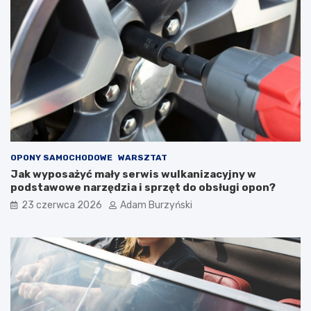
c
ó
h
r
o
y
d
c
u
h
w
n
t
a
r
l
a
e
k
ż
c
y
i
p
OPONY SAMOCHODOWE
WARSZTAT
e
a
Jak wyposażyć mały serwis wulkanizacyjny w
j
m
podstawowe narzędzia i sprzęt do obsługi opon?
a
i
23 czerwca 2026
Adam Burzyński
z
ę
d
t
y
a
–
ć
j
w
a
y
k
b
s
i