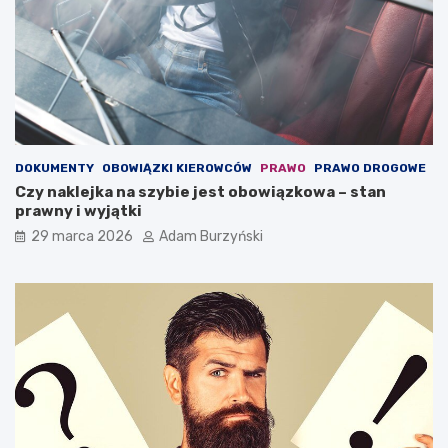
i
e
ę
r
z
a
a
j
c
ą
h
c
o
w
w
a
a
r
DOKUMENTY
OBOWIĄZKI KIEROWCÓW
PRAWO
PRAWO DROGOWE
ć
s
Czy naklejka na szybie jest obowiązkowa – stan
?
z
prawny i wyjątki
t
a
29 marca 2026
Adam Burzyński
t
s
a
m
o
c
h
o
d
o
w