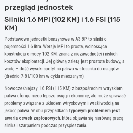
przegląd jednostek
Silniki 1.6 MPI (102 KM) i 1.6 FSI (115
KM)
Podstawowe jednostki benzynowe w A3 8P to silniki o
pojemności 1.6 litra. Wersja MPI to prosta, wolnossąca
konstrukcja o mocy 102 KM, znana z niezawodności i niskich
kosztów eksploatacji. Jej główną zaletą jest prostota budowy, a
wadą – dość wysoki apetyt na paliwo w stosunku do osiągów
(średnio 7-8 l/100 km w cyklu mieszanym).
Nowocześniejszy 1.6 FSI (115 KM) z bezpośrednim wtryskiem
paliwa oferuje nieco lepsze osiągi i ekonomię, ale może sprawiać
problemy związane z układem wtryskowym i wrażliwością na
jakość paliwa. W obu przypadkach
typowym problemem jest
awaria cewek zapłonowych
, która objawia się nierówną pracą
silnika i szarpaniem podczas przyspieszania.