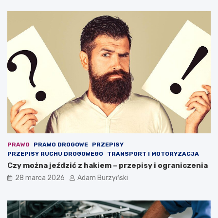
o
ż
e
o
c
h
r
o
n
i
ć
ż
y
c
i
e
PRAWO
PRAWO DROGOWE
PRZEPISY
PRZEPISY RUCHU DROGOWEGO
TRANSPORT I MOTORYZACJA
Czy można jeździć z hakiem – przepisy i ograniczenia
28 marca 2026
Adam Burzyński