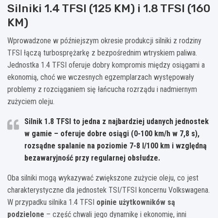
Silniki 1.4 TFSI (125 KM) i 1.8 TFSI (160
KM)
Wprowadzone w późniejszym okresie produkcji silniki z rodziny
TFSI łączą turbosprężarkę z bezpośrednim wtryskiem paliwa.
Jednostka 1.4 TFSI oferuje dobry kompromis między osiągami a
ekonomią, choć we wczesnych egzemplarzach występowały
problemy z rozciąganiem się łańcucha rozrządu i nadmiernym
zużyciem oleju.
Silnik 1.8 TFSI to jedna z najbardziej udanych jednostek
w gamie – oferuje dobre osiągi (0-100 km/h w 7,8 s),
rozsądne spalanie na poziomie 7-8 l/100 km i względną
bezawaryjność przy regularnej obsłudze.
Oba silniki mogą wykazywać zwiększone zużycie oleju, co jest
charakterystyczne dla jednostek TSI/TFSI koncernu Volkswagena.
W przypadku silnika 1.4 TFSI
opinie użytkowników są
podzielone
– część chwali jego dynamikę i ekonomię, inni