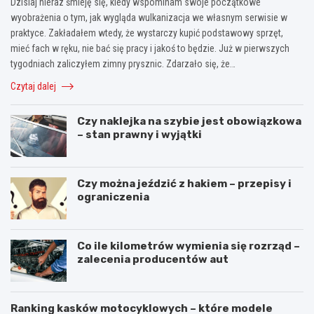
Dzisiaj nieraz śmieję się, kiedy wspominam swoje początkowe
wyobrażenia o tym, jak wygląda wulkanizacja we własnym serwisie w
praktyce. Zakładałem wtedy, że wystarczy kupić podstawowy sprzęt,
mieć fach w ręku, nie bać się pracy i jakoś to będzie. Już w pierwszych
tygodniach zaliczyłem zimny prysznic. Zdarzało się, że…
Czytaj dalej
Czy naklejka na szybie jest obowiązkowa
– stan prawny i wyjątki
Czy można jeździć z hakiem – przepisy i
ograniczenia
Co ile kilometrów wymienia się rozrząd –
zalecenia producentów aut
Ranking kasków motocyklowych – które modele