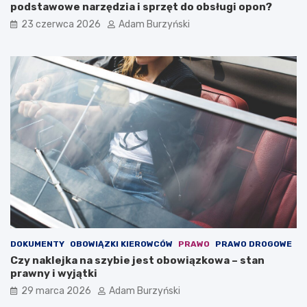
j
j
podstawowe narzędzia i sprzęt do obsługi opon?
p
a
23 czerwca 2026
Adam Burzyński
r
z
z
d
e
y
d
–
n
j
i
a
e
k
j
s
–
i
u
ę
s
z
ł
a
u
c
g
h
a
o
,
w
k
a
DOKUMENTY
OBOWIĄZKI KIEROWCÓW
PRAWO
PRAWO DROGOWE
t
ć
Czy naklejka na szybie jest obowiązkowa – stan
ó
?
prawny i wyjątki
r
a
29 marca 2026
Adam Burzyński
m