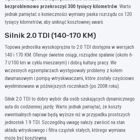
bezproblemowo przekroczyć 300 tysięcy kilometrów
. Warto
jednak pamiętać o konieczności wymiany paska rozrządu co 120
tysięcy kilometrów, aby uniknąć kosztownej awarii.
Silnik 2.0 TDI (140-170 KM)
Topowa jednostka wysokoprężna to 2.0 TDI dostępna w wersjach
140 i 170 KM. Oferuje świetne osiągi, rozsądne spalanie (około 6-
7 l/100 km w cyklu mieszanym) i dobrą kulturę pracy. We
wczesnych egzemplarzach występowały problemy z kołem
dwumasowym i pompą-wtryskiwaczami, które zostały częściowo
wyeliminowane w późniejszych rocznikach (po 2008 roku).
Silnik 2.0 TDI to dobry wybór dla osób szukających dynamicznego
auta do codziennej jazdy. Warto jednak pamiętać, że koszty
ewentualnych napraw będą wyższe niż w przypadku prostszych
jednostek 1.9 TDI. Szczególną uwagę należy zwrócić na stan
układu wtryskowego i filtra cząstek stałych, którego wymiana
może być kosztowna.