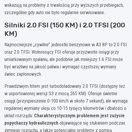
wskazują na problemy z trwałością przy wyższych przebiegach,
szczególnie gdy auto nie było regularnie serwisowane.
Silniki 2.0 FSI (150 KM) i 2.0 TFSI (200
KM)
Najmocniejsze „cywilne” jednostki benzynowe w A3 8P to 2.0 FSI
oraz 2.0 TFSI. Wolnossący FSI oferuje przyzwoite osiągi przy
umiarkowanym spalaniu, ale podobnie jak mniejszy 1.6 FSI może
być wrażliwy na jakość paliwa i wymagać częstszej wymiany
świec zapłonowych.
Prawdziwym hitem jest turbodoładowany 2.0 TFSI (dostępny też
w usportowionej wersji S3 z mocą 265 KM). Oferuje świetne
osiągi (przyspieszenie 0-100 km/h w około 7 sekund), ale wymaga
regularnej wymiany oleju co 10-15 tysięcy kilometrów i dbałości o
układ rozrządu.
Charakterystycznym problemem jest zużycie
popychaczy hydraulicznych
objawiające się stukaniem podczas
zimnego rozruchu, a także potencjalne problemy z pompą