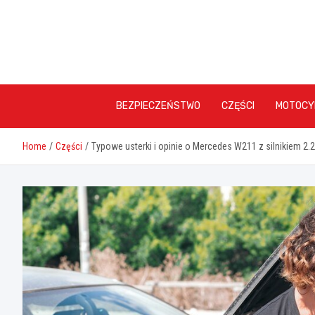
Skip
to
content
BEZPIECZEŃSTWO
CZĘŚCI
MOTOCY
Home
Części
Typowe usterki i opinie o Mercedes W211 z silnikiem 2.2