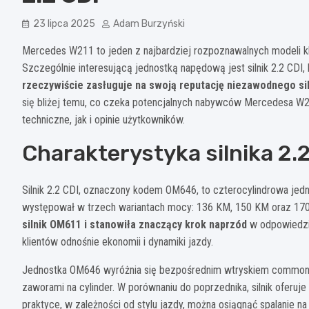
23 lipca 2025
Adam Burzyński
Mercedes W211 to jeden z najbardziej rozpoznawalnych modeli kl
Szczególnie interesującą jednostką napędową jest silnik 2.2 CDI,
rzeczywiście zasługuje na swoją reputację niezawodnego si
się bliżej temu, co czeka potencjalnych nabywców Mercedesa W21
techniczne, jak i opinie użytkowników.
Charakterystyka silnika 2.
Silnik 2.2 CDI, oznaczony kodem OM646, to czterocylindrowa j
występował w trzech wariantach mocy: 136 KM, 150 KM oraz 17
silnik OM611 i stanowiła znaczący krok naprzód
w odpowiedzi 
klientów odnośnie ekonomii i dynamiki jazdy.
Jednostka OM646 wyróżnia się bezpośrednim wtryskiem common ra
zaworami na cylinder. W porównaniu do poprzednika, silnik oferuje
praktyce, w zależności od stylu jazdy, można osiągnąć spalanie na