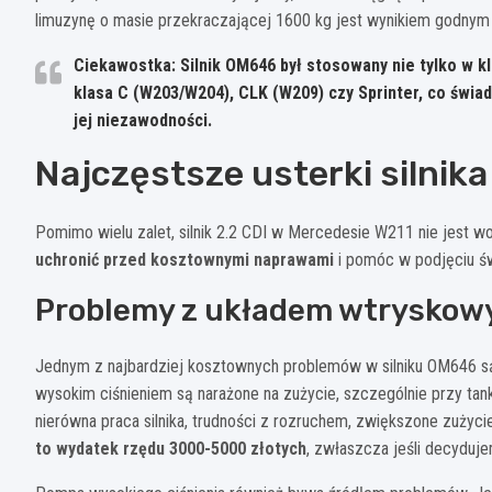
limuzynę o masie przekraczającej 1600 kg jest wynikiem godnym
Ciekawostka: Silnik OM646 był stosowany nie tylko w kl
klasa C (W203/W204), CLK (W209) czy Sprinter, co świad
jej niezawodności.
Najczęstsze usterki silnika
Pomimo wielu zalet, silnik 2.2 CDI w Mercedesie W211 nie jest 
uchronić przed kosztownymi naprawami
i pomóc w podjęciu ś
Problemy z układem wtrysko
Jednym z najbardziej kosztownych problemów w silniku OM646 s
wysokim ciśnieniem są narażone na zużycie, szczególnie przy tan
nierówna praca silnika, trudności z rozruchem, zwiększone zużyci
to wydatek rzędu 3000-5000 złotych
, zwłaszcza jeśli decyduje