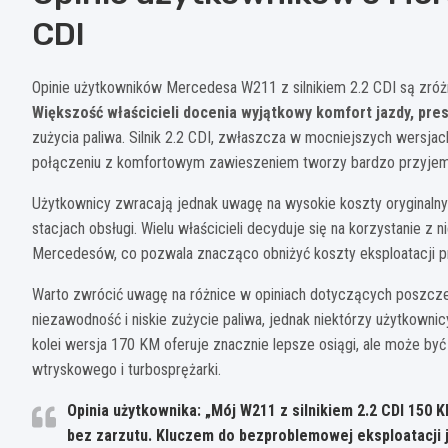
CDI
Opinie użytkowników Mercedesa W211 z silnikiem 2.2 CDI są zró
Większość właścicieli docenia wyjątkowy komfort jazdy, pre
zużycia paliwa. Silnik 2.2 CDI, zwłaszcza w mocniejszych wersja
połączeniu z komfortowym zawieszeniem tworzy bardzo przyjemn
Użytkownicy zwracają jednak uwagę na wysokie koszty oryginaln
stacjach obsługi. Wielu właścicieli decyduje się na korzystanie z
Mercedesów, co pozwala znacząco obniżyć koszty eksploatacji pr
Warto zwrócić uwagę na różnice w opiniach dotyczących poszcze
niezawodność i niskie zużycie paliwa, jednak niektórzy użytkowni
kolei wersja 170 KM oferuje znacznie lepsze osiągi, ale może być
wtryskowego i turbosprężarki.
Opinia użytkownika: „Mój W211 z silnikiem 2.2 CDI 150 K
bez zarzutu. Kluczem do bezproblemowej eksploatacji 