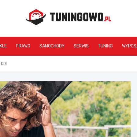
tuningowo.pl
KLE
PRAWO
SAMOCHODY
SERWIS
TUNING
WYPOS
 CDI