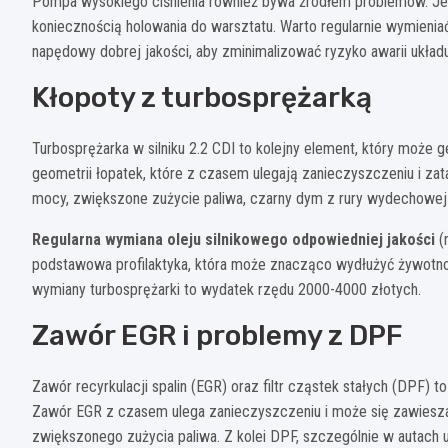
Pompa wysokiego ciśnienia również bywa źródłem problemów. Je
koniecznością holowania do warsztatu. Warto regularnie wymieniać 
napędowy dobrej jakości, aby zminimalizować ryzyko awarii ukła
Kłopoty z turbosprężarką
Turbosprężarka w silniku 2.2 CDI to kolejny element, który może
geometrii łopatek, które z czasem ulegają zanieczyszczeniu i z
mocy, zwiększone zużycie paliwa, czarny dym z rury wydechowej 
Regularna wymiana oleju silnikowego odpowiedniej jakości
(n
podstawowa profilaktyka, która może znacząco wydłużyć żywotność
wymiany turbosprężarki to wydatek rzędu 2000-4000 złotych.
Zawór EGR i problemy z DPF
Zawór recyrkulacji spalin (EGR) oraz filtr cząstek stałych (DPF) t
Zawór EGR z czasem ulega zanieczyszczeniu i może się zawieszać
zwiększonego zużycia paliwa. Z kolei DPF, szczególnie w autach 