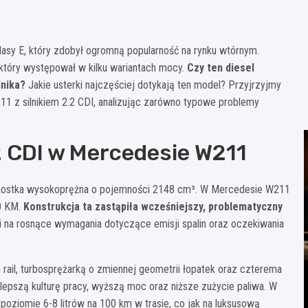
asy E, który zdobył ogromną popularność na rynku wtórnym.
 który występował w kilku wariantach mocy.
Czy ten diesel
lnika?
Jakie usterki najczęściej dotykają ten model? Przyjrzyjmy
1 z silnikiem 2.2 CDI, analizując zarówno typowe problemy
2 CDI w Mercedesie W211
ednostka wysokoprężna o pojemności 2148 cm³. W Mercedesie W211
0 KM.
Konstrukcja ta zastąpiła wcześniejszy, problematyczny
na rosnące wymagania dotyczące emisji spalin oraz oczekiwania
il, turbosprężarką o zmiennej geometrii łopatek oraz czterema
 lepszą kulturę pracy, wyższą moc oraz niższe zużycie paliwa. W
 poziomie 6-8 litrów na 100 km w trasie, co jak na luksusową