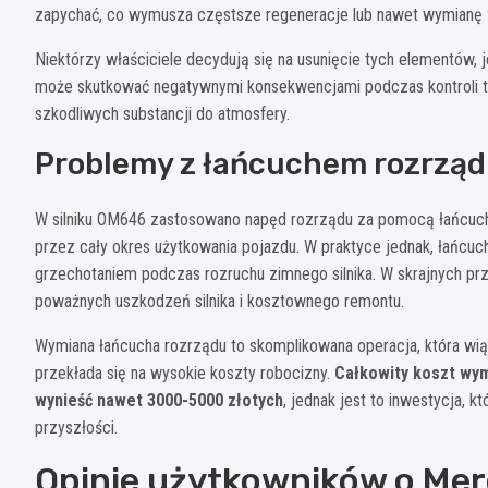
zapychać, co wymusza częstsze regeneracje lub nawet wymianę fi
Niektórzy właściciele decydują się na usunięcie tych elementów, 
może skutkować negatywnymi konsekwencjami podczas kontroli t
szkodliwych substancji do atmosfery.
Problemy z łańcuchem rozrzą
W silniku OM646 zastosowano napęd rozrządu za pomocą łańcuch
przez cały okres użytkowania pojazdu. W praktyce jednak, łańcuc
grzechotaniem podczas rozruchu zimnego silnika. W skrajnych p
poważnych uszkodzeń silnika i kosztownego remontu.
Wymiana łańcucha rozrządu to skomplikowana operacja, która wią
przekłada się na wysokie koszty robocizny.
Całkowity koszt wym
wynieść nawet 3000-5000 złotych
, jednak jest to inwestycja,
przyszłości.
Opinie użytkowników o Merc