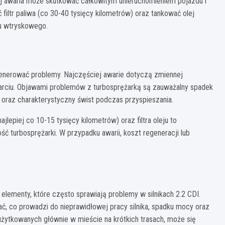
j awaria może skutkować całkowitym unieruchomieniem pojazdu i
filtr paliwa (co 30-40 tysięcy kilometrów) oraz tankować olej
du wtryskowego.
 generować problemy. Najczęściej awarie dotyczą zmiennej
atarciu. Objawami problemów z turbosprężarką są zauważalny spadek
oraz charakterystyczny świst podczas przyspieszania.
ajlepiej co 10-15 tysięcy kilometrów) oraz filtra oleju to
 turbosprężarki. W przypadku awarii, koszt regeneracji lub
o elementy, które często sprawiają problemy w silnikach 2.2 CDI.
, co prowadzi do nieprawidłowej pracy silnika, spadku mocy oraz
użytkowanych głównie w mieście na krótkich trasach, może się