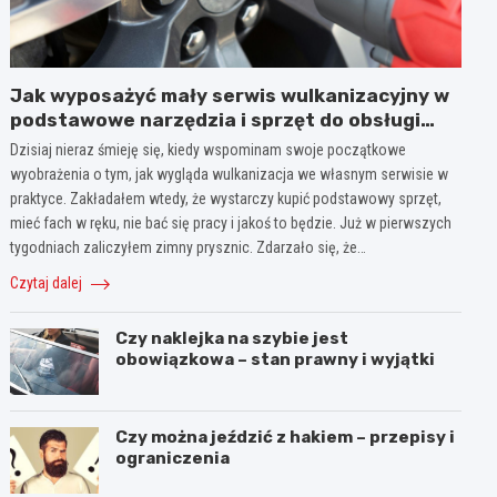
Jak wyposażyć mały serwis wulkanizacyjny w
podstawowe narzędzia i sprzęt do obsługi
opon?
Dzisiaj nieraz śmieję się, kiedy wspominam swoje początkowe
wyobrażenia o tym, jak wygląda wulkanizacja we własnym serwisie w
praktyce. Zakładałem wtedy, że wystarczy kupić podstawowy sprzęt,
mieć fach w ręku, nie bać się pracy i jakoś to będzie. Już w pierwszych
tygodniach zaliczyłem zimny prysznic. Zdarzało się, że…
Czytaj dalej
Czy naklejka na szybie jest
obowiązkowa – stan prawny i wyjątki
Czy można jeździć z hakiem – przepisy i
ograniczenia