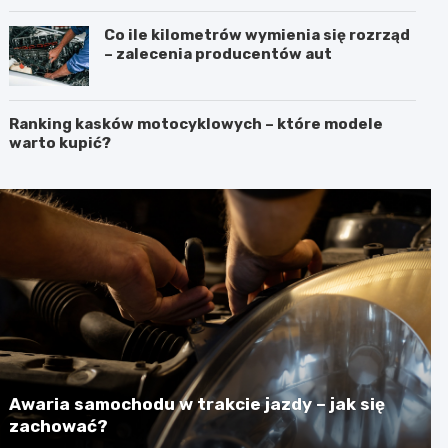
Co ile kilometrów wymienia się rozrząd
– zalecenia producentów aut
Ranking kasków motocyklowych – które modele
warto kupić?
Awaria samochodu w trakcie jazdy – jak się
zachować?