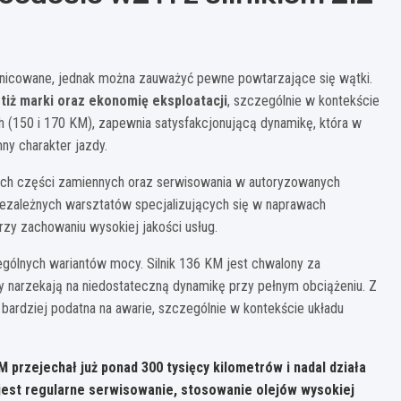
żnicowane, jednak można zauważyć pewne powtarzające się wątki.
stiż marki oraz ekonomię eksploatacji
, szczególnie w kontekście
ch (150 i 170 KM), zapewnia satysfakcjonującą dynamikę, która w
y charakter jazdy.
ych części zamiennych oraz serwisowania w autoryzowanych
 niezależnych warsztatów specjalizujących się w naprawach
zy zachowaniu wysokiej jakości usług.
gólnych wariantów mocy. Silnik 136 KM jest chwalony za
cy narzekają na niedostateczną dynamikę przy pełnym obciążeniu. Z
 bardziej podatna na awarie, szczególnie w kontekście układu
M przejechał już ponad 300 tysięcy kilometrów i nadal działa
jest regularne serwisowanie, stosowanie olejów wysokiej