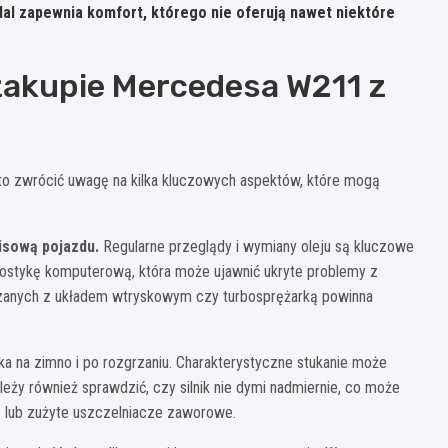
al zapewnia komfort, którego nie oferują nawet niektóre
zakupie Mercedesa W211 z
to zwrócić uwagę na kilka kluczowych aspektów, które mogą
isową pojazdu.
Regularne przeglądy i wymiany oleju są kluczowe
nostykę komputerową, która może ujawnić ukryte problemy z
ązanych z układem wtryskowym czy turbosprężarką powinna
a na zimno i po rozgrzaniu. Charakterystyczne stukanie może
ży również sprawdzić, czy silnik nie dymi nadmiernie, co może
 lub zużyte uszczelniacze zaworowe.