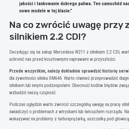
jakości i tankowanie dobrego paliwa. Ten samochód nad
nowe modele w tej klasie.”
Na co zwrócić uwagę przy 
silnikiem 2.2 CDI?
Decydując się na zakup Mercedesa W211 z silnikiem 2.2 CDI, war
uchronić nas przed kosztownymi naprawami w przyszłości.
Przede wszystkim, należy dokładnie sprawdzić historię serw
dla żywotności silnika OM646. Warto również przeprowadzić diag
silnikiem lub innymi podzespołami. Obecność kodów błędów zwi
wzbudzić naszą czujność.
Podczas oględzin warto zwrócić szczególną uwagę na pracę silnik
świadczyć o problemach z wtryskami lub łańcuchem rozrządu. Nale
wskazywać na problemy z turbosprężarką, uszczelką pod głowicą