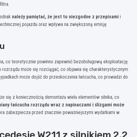
ltra.
jednak
należy pamiętać, że jest to niezgodne z przepisami
i
echnicznej pojazdu oraz wpływa na zwiększoną emisję
du
a, co teoretycznie powinno zapewnić bezobsługową eksploatację
h rozrządu może się rozciągać, co objawia się charakterystycznym
rzypadkach może dojść do przeskoczenia łańcucha, co prowadzi do
że się z koniecznością demontażu wielu elementów silnika, co
iany łańcucha rozrządu wraz z napinaczami i ślizgami może
 która zabezpiecza przed znacznie poważniejszymi wydatkami w
edesie W211 z silnikiem 2.2