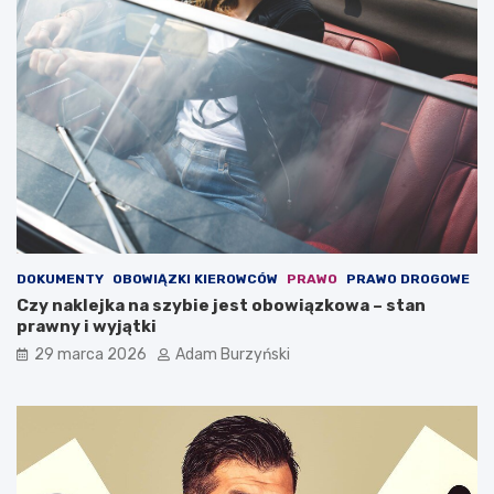
n
j
i
a
e
k
j
s
–
i
u
ę
s
z
ł
a
u
c
g
h
a
o
,
w
k
a
DOKUMENTY
OBOWIĄZKI KIEROWCÓW
PRAWO
PRAWO DROGOWE
t
ć
Czy naklejka na szybie jest obowiązkowa – stan
ó
?
prawny i wyjątki
r
a
29 marca 2026
Adam Burzyński
m
o
ż
e
o
c