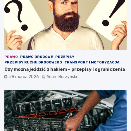
h
r
o
n
i
ć
ż
y
c
i
e
PRAWO
PRAWO DROGOWE
PRZEPISY
PRZEPISY RUCHU DROGOWEGO
TRANSPORT I MOTORYZACJA
Czy można jeździć z hakiem – przepisy i ograniczenia
28 marca 2026
Adam Burzyński