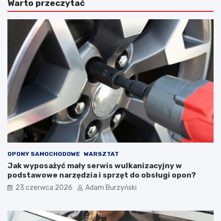
Warto przeczytać
w
a
a
s
s
a
z
m
y
o
b
c
y
h
s
o
a
d
m
u
o
w
c
t
h
r
o
a
d
k
o
c
w
i
OPONY SAMOCHODOWE
WARSZTAT
e
e
Jak wyposażyć mały serwis wulkanizacyjny w
j
j
podstawowe narzędzia i sprzęt do obsługi opon?
p
a
23 czerwca 2026
Adam Burzyński
r
z
z
d
e
y
d
–