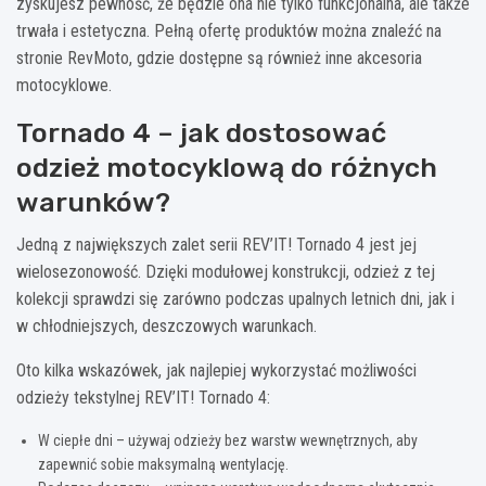
zyskujesz pewność, że będzie ona nie tylko funkcjonalna, ale także
trwała i estetyczna. Pełną ofertę produktów można znaleźć na
stronie RevMoto, gdzie dostępne są również inne akcesoria
motocyklowe.
Tornado 4 – jak dostosować
odzież motocyklową do różnych
warunków?
Jedną z największych zalet serii REV’IT! Tornado 4 jest jej
wielosezonowość. Dzięki modułowej konstrukcji, odzież z tej
kolekcji sprawdzi się zarówno podczas upalnych letnich dni, jak i
w chłodniejszych, deszczowych warunkach.
Oto kilka wskazówek, jak najlepiej wykorzystać możliwości
odzieży tekstylnej REV’IT! Tornado 4:
W ciepłe dni – używaj odzieży bez warstw wewnętrznych, aby
zapewnić sobie maksymalną wentylację.