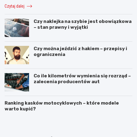
Czytaj dalej
Czy naklejka na szybie jest obowiązkowa
– stan prawny i wyjątki
Czy można jeździć z hakiem – przepisy i
ograniczenia
Co ile kilometrów wymienia się rozrząd –
zalecenia producentów aut
Ranking kasków motocyklowych – które modele
warto kupić?
N
A
a
w
p
a
r
r
a
i