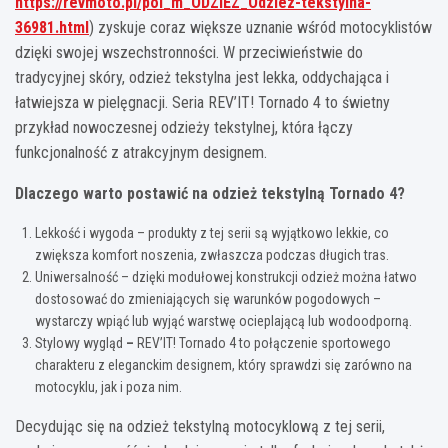
https://revmoto.pl/pol_m_ODZIEZ_Odziez-tekstylna-
36981.html
) zyskuje coraz większe uznanie wśród motocyklistów
dzięki swojej wszechstronności. W przeciwieństwie do
tradycyjnej skóry, odzież tekstylna jest lekka, oddychająca i
łatwiejsza w pielęgnacji. Seria REV’IT! Tornado 4 to świetny
przykład nowoczesnej odzieży tekstylnej, która łączy
funkcjonalność z atrakcyjnym designem.
Dlaczego warto postawić na odzież tekstylną Tornado 4?
Lekkość i wygoda – produkty z tej serii są wyjątkowo lekkie, co
zwiększa komfort noszenia, zwłaszcza podczas długich tras.
Uniwersalność – dzięki modułowej konstrukcji odzież można łatwo
dostosować do zmieniających się warunków pogodowych –
wystarczy wpiąć lub wyjąć warstwę ocieplającą lub wodoodporną.
Stylowy wygląd
–
REV’IT! Tornado 4 to połączenie sportowego
charakteru z eleganckim designem, który sprawdzi się zarówno na
motocyklu, jak i poza nim.
Decydując się na odzież tekstylną motocyklową z tej serii,