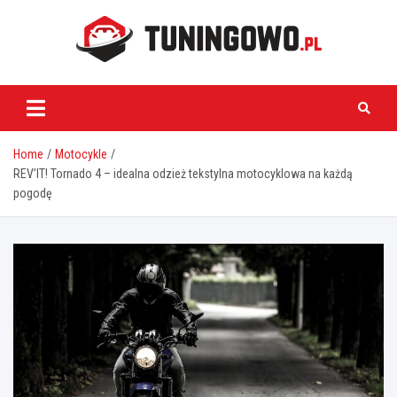
Skip
to
content
tuningowo.pl
Home
Motocykle
REV’IT! Tornado 4 – idealna odzież tekstylna motocyklowa na każdą
pogodę