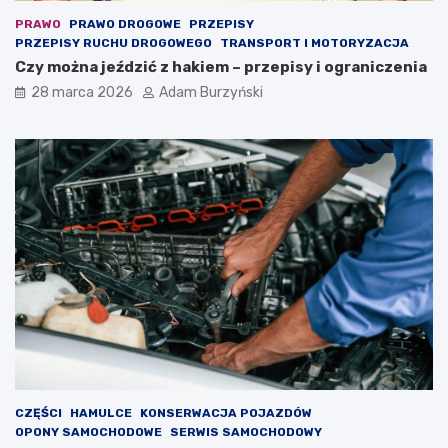
i
e
PRAWO
PRAWO DROGOWE
PRZEPISY
PRZEPISY RUCHU DROGOWEGO
TRANSPORT I MOTORYZACJA
Czy można jeździć z hakiem – przepisy i ograniczenia
28 marca 2026
Adam Burzyński
CZĘŚCI
HAMULCE
KONSERWACJA POJAZDÓW
OPONY SAMOCHODOWE
SERWIS SAMOCHODOWY