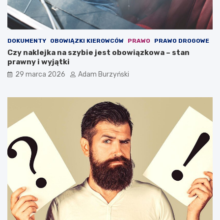
g
h
a
o
,
w
k
a
DOKUMENTY
OBOWIĄZKI KIEROWCÓW
PRAWO
PRAWO DROGOWE
t
ć
Czy naklejka na szybie jest obowiązkowa – stan
ó
?
prawny i wyjątki
r
a
29 marca 2026
Adam Burzyński
m
o
ż
e
o
c
h
r
o
n
i
ć
ż
y
c