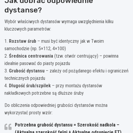
Jak dobrać odpowiednie
dystanse?
Wybór właściwych dystansów wymaga uwzględnienia kilku
kluczowych parametrów:
1.
Rozstaw śrub
– musi być identyczny jak w Twoim
samochodzie (np. 5×112, 4×100)
2.
Średnica centrowania
(tzw. otwór centrujący) – powinna
idealnie pasować do piasty pojazdu
3.
Grubość dystansu
– zależy od pożądanego efektu i ograniczeń
technicznych pojazdu
4.
Długość śrub/szpilek
– przy montażu dystansów
nakładkowych potrzebne są dłuższe śruby
Do obliczenia odpowiedniej grubości dystansów można
wykorzystać prosty wzór:
Potrzebna grubość dystansu = Szerokość nadkola –
(Aktualna szerokość felgi + Aktualne odsunięcie ET)