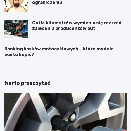
ograniczenia
Co ile kilometrów wymienia się rozrząd –
zalecenia producentów aut
Ranking kasków motocyklowych – które modele
warto kupić?
N
A
a
w
p
a
r
r
a
i
Warto przeczytać
w
a
a
s
s
a
z
m
y
o
b
c
y
h
s
o
a
d