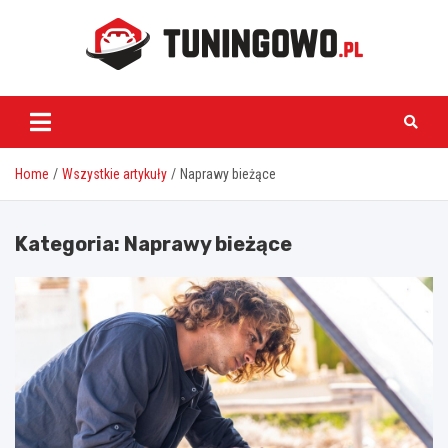
Skip
to
content
tuningowo.pl
Home
Wszystkie artykuły
Naprawy bieżące
Kategoria:
Naprawy bieżące