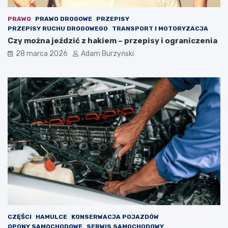
PRAWO
PRAWO DROGOWE
PRZEPISY
PRZEPISY RUCHU DROGOWEGO
TRANSPORT I MOTORYZACJA
Czy można jeździć z hakiem – przepisy i ograniczenia
28 marca 2026
Adam Burzyński
CZĘŚCI
HAMULCE
KONSERWACJA POJAZDÓW
OPONY SAMOCHODOWE
SERWIS SAMOCHODOWY