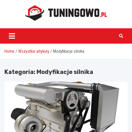
Skip
to
content
tuningowo.pl
Home
Wszystkie artykuły
Modyfikacje silnika
Kategoria:
Modyfikacje silnika