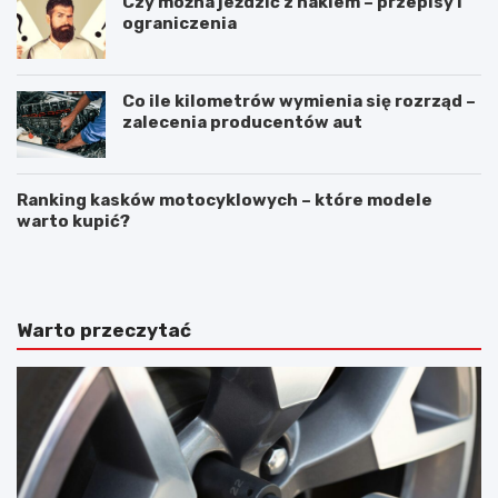
Czy można jeździć z hakiem – przepisy i
ograniczenia
Co ile kilometrów wymienia się rozrząd –
zalecenia producentów aut
Ranking kasków motocyklowych – które modele
warto kupić?
A
5
w
r
a
z
r
e
i
c
Warto przeczytać
a
z
s
y
a
o
m
k
o
t
c
ó
h
r
o
y