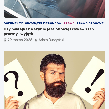
c
ą
h
c
o
w
w
a
a
r
DOKUMENTY
OBOWIĄZKI KIEROWCÓW
PRAWO
PRAWO DROGOWE
ć
s
Czy naklejka na szybie jest obowiązkowa – stan
?
z
prawny i wyjątki
t
a
29 marca 2026
Adam Burzyński
t
s
a
m
o
c
h
o
d
o
w
y