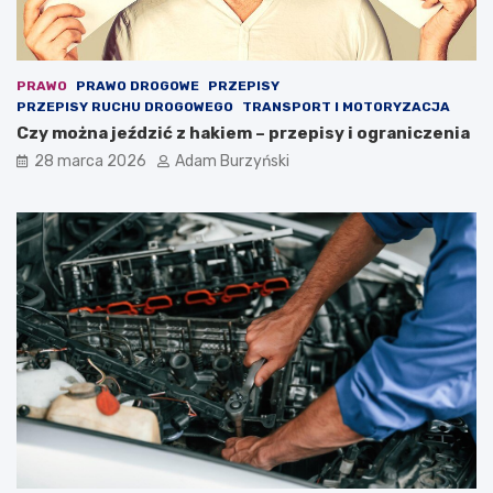
ż
y
c
i
e
PRAWO
PRAWO DROGOWE
PRZEPISY
PRZEPISY RUCHU DROGOWEGO
TRANSPORT I MOTORYZACJA
Czy można jeździć z hakiem – przepisy i ograniczenia
28 marca 2026
Adam Burzyński