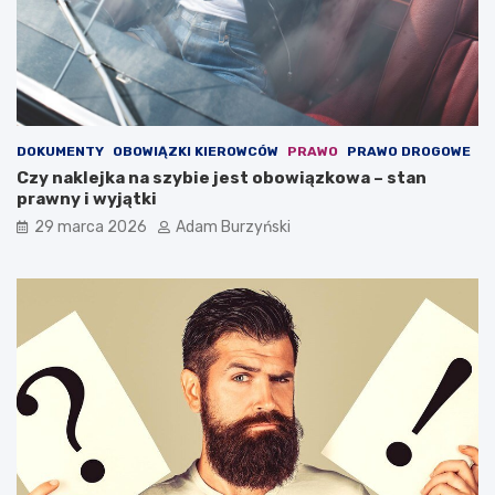
s
z
ł
a
u
c
g
h
a
o
,
w
k
a
DOKUMENTY
OBOWIĄZKI KIEROWCÓW
PRAWO
PRAWO DROGOWE
t
ć
Czy naklejka na szybie jest obowiązkowa – stan
ó
?
prawny i wyjątki
r
a
29 marca 2026
Adam Burzyński
m
o
ż
e
o
c
h
r
o
n
i
ć