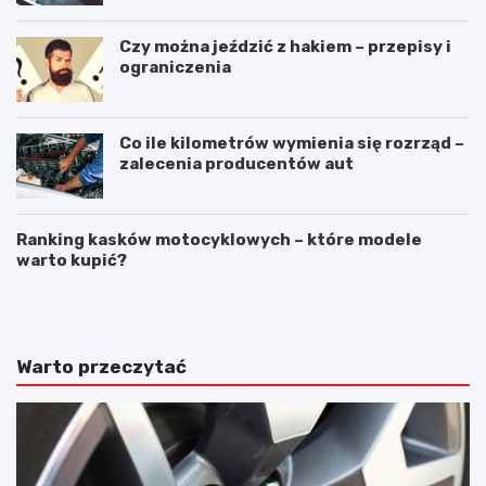
Czy można jeździć z hakiem – przepisy i
ograniczenia
Co ile kilometrów wymienia się rozrząd –
zalecenia producentów aut
Ranking kasków motocyklowych – które modele
warto kupić?
N
A
a
w
p
a
r
r
a
i
Warto przeczytać
w
a
a
s
s
a
z
m
y
o
b
c