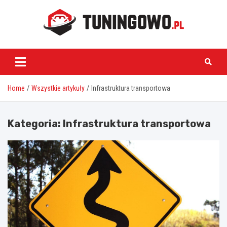
Skip
to
content
tuningowo.pl
Home
Wszystkie artykuły
Infrastruktura transportowa
Kategoria:
Infrastruktura transportowa