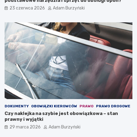
podstawowe narzędzia i sprzęt do obsługi opon?
p
a
23 czerwca 2026
Adam Burzyński
r
z
z
d
e
y
d
–
n
j
i
a
e
k
j
s
–
i
u
ę
s
z
ł
a
u
c
g
h
a
o
,
w
k
a
DOKUMENTY
OBOWIĄZKI KIEROWCÓW
PRAWO
PRAWO DROGOWE
t
ć
Czy naklejka na szybie jest obowiązkowa – stan
ó
?
prawny i wyjątki
r
a
29 marca 2026
Adam Burzyński
m