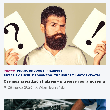
o
ż
e
o
c
h
r
o
n
i
ć
ż
y
c
i
e
PRAWO
PRAWO DROGOWE
PRZEPISY
PRZEPISY RUCHU DROGOWEGO
TRANSPORT I MOTORYZACJA
Czy można jeździć z hakiem – przepisy i ograniczenia
28 marca 2026
Adam Burzyński