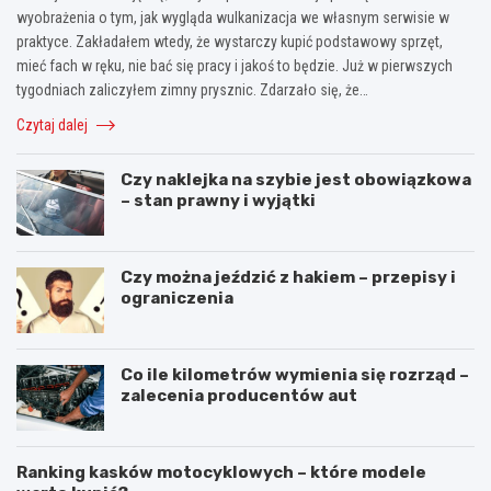
wyobrażenia o tym, jak wygląda wulkanizacja we własnym serwisie w
praktyce. Zakładałem wtedy, że wystarczy kupić podstawowy sprzęt,
mieć fach w ręku, nie bać się pracy i jakoś to będzie. Już w pierwszych
tygodniach zaliczyłem zimny prysznic. Zdarzało się, że…
Czytaj dalej
Czy naklejka na szybie jest obowiązkowa
– stan prawny i wyjątki
Czy można jeździć z hakiem – przepisy i
ograniczenia
Co ile kilometrów wymienia się rozrząd –
zalecenia producentów aut
Ranking kasków motocyklowych – które modele