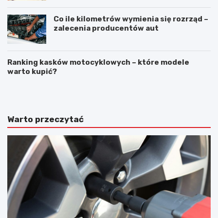
Co ile kilometrów wymienia się rozrząd –
zalecenia producentów aut
Ranking kasków motocyklowych – które modele
warto kupić?
N
A
a
w
p
a
r
r
a
i
Warto przeczytać
w
a
a
s
s
a
z
m
y
o
b
c
y
h
s
o
a
d
m
u
o
w