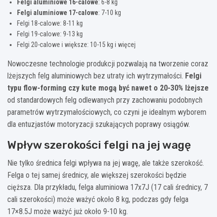
Felgi aluminiowe 16-calowe
: 6-8 kg
Felgi aluminiowe 17-calowe
: 7-10 kg
Felgi 18-calowe: 8-11 kg
Felgi 19-calowe: 9-13 kg
Felgi 20-calowe i większe: 10-15 kg i więcej
Nowoczesne technologie produkcji pozwalają na tworzenie coraz
lżejszych felg aluminiowych bez utraty ich wytrzymałości.
Felgi
typu flow-forming czy kute mogą być nawet o 20-30% lżejsze
od standardowych felg odlewanych przy zachowaniu podobnych
parametrów wytrzymałościowych, co czyni je idealnym wyborem
dla entuzjastów motoryzacji szukających poprawy osiągów.
Wpływ szerokości felgi na jej wagę
Nie tylko średnica felgi wpływa na jej wagę, ale także szerokość.
Felga o tej samej średnicy, ale większej szerokości będzie
cięższa. Dla przykładu, felga aluminiowa 17x7J (17 cali średnicy, 7
cali szerokości) może ważyć około 8 kg, podczas gdy felga
17×8.5J może ważyć już około 9-10 kg.