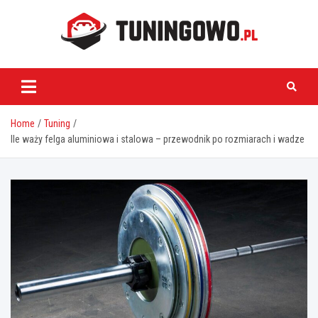
Skip
to
content
tuningowo.pl
Home
Tuning
Ile waży felga aluminiowa i stalowa – przewodnik po rozmiarach i wadze