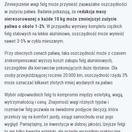
Zmniejszenie wagi felg może przynieść zauważalne oszczędności
w zużyciu paliwa. Badania pokazują, że
redukcja masy
nieresorowanej o każde 10 kg może zmniejszyć zużycie
paliwa o około 1-2%
. W przypadku wymiany kompletu ciężkich
felg stalowych na lekkie aluminiowe, oszczędność może wynieść
nawet 3-5% w cyklu mieszanym.
Przy obecnych cenach paliwa, taka oszczędność może z czasem
zrekompensować wyższy koszt zakupu felg aluminiowych,
szczególnie dla kierowców pokonujących duże dystanse. Dla
osoby przejeżdżającej rocznie 20.000 km, oszczędność rzędu 3%
może oznaczać kilkaset złotych mniej wydanych na paliwo.
Wybór odpowiednich felg to kompromis między estetyką, wagą,
wytrzymałością i ceną. Znajomość wagi różnych typów i
rozmiarów felg pozwala na świadome podjęcie decyzji, która
przełoży się na komfort jazdy, osiągi samochodu oraz jego
wygląd. Pamiętajmy, że inwestycja w dobrej jakości, lżejsze felgi
to nie tylko kwestia estetyki, ale przede wszystkim praktyczne