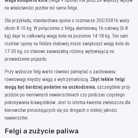
Waga kompletu koła
(felga + opona) ma jeszcze większy wpływ
na właściwości jezdne niż sama felga.
Dla przykładu, standardowa opona o rozmiarze 205/55R16 waży
około 8-10 kg. W połączeniu z felgą aluminiową 16-calową (6-8
kg) daje to całkowitą wagę koła na poziomie 14-18 kg. Ten sam
rozmiar opony na feldze stalowej może zwiększyć wagę koła do
17-20 kg, co stanowi zauważalną różnicę wpływającą na
prowadzenie pojazdu.
Przy wyborze felg warto również pamiętać o zachowaniu
równowagi między wagą a wytrzymałością.
Zbyt lekkie felgi
mogą być bardziej podatne na uszkodzenia
, szczególnie przy
jeździe po nierównych nawierzchniach czy podczas częstego
pokonywania krawężników. Jest to istotna kwestia zwłaszcza dla
kierowców poruszających się po drogach o niskiej jakości
nawierzchni.
Felgi a zużycie paliwa