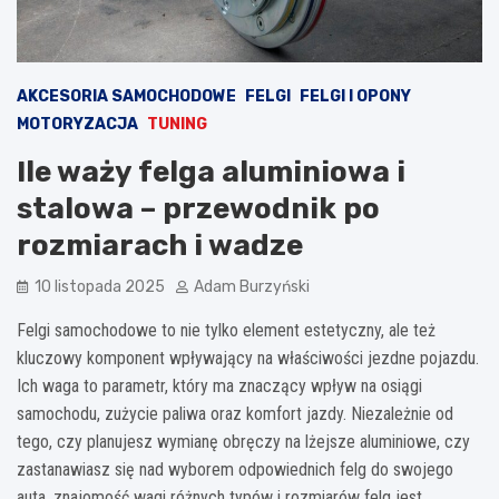
AKCESORIA SAMOCHODOWE
FELGI
FELGI I OPONY
MOTORYZACJA
TUNING
Ile waży felga aluminiowa i
stalowa – przewodnik po
rozmiarach i wadze
10 listopada 2025
Adam Burzyński
Felgi samochodowe to nie tylko element estetyczny, ale też
kluczowy komponent wpływający na właściwości jezdne pojazdu.
Ich waga to parametr, który ma znaczący wpływ na osiągi
samochodu, zużycie paliwa oraz komfort jazdy. Niezależnie od
tego, czy planujesz wymianę obręczy na lżejsze aluminiowe, czy
zastanawiasz się nad wyborem odpowiednich felg do swojego
auta, znajomość wagi różnych typów i rozmiarów felg jest