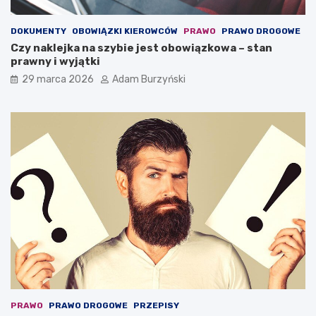
,
w
k
a
DOKUMENTY
OBOWIĄZKI KIEROWCÓW
PRAWO
PRAWO DROGOWE
t
ć
Czy naklejka na szybie jest obowiązkowa – stan
ó
?
prawny i wyjątki
r
a
29 marca 2026
Adam Burzyński
m
o
ż
e
o
c
h
r
o
n
i
ć
ż
y
c
i
e
PRAWO
PRAWO DROGOWE
PRZEPISY