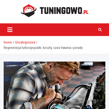
Skip
to
content
tuningowo.pl
Home
Uncategorized
Regeneracja turbosprężarki: koszty, czas trwania i porady