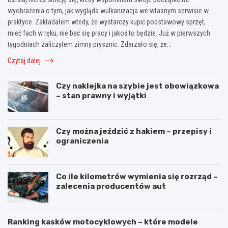
wyobrażenia o tym, jak wygląda wulkanizacja we własnym serwisie w
praktyce. Zakładałem wtedy, że wystarczy kupić podstawowy sprzęt,
mieć fach w ręku, nie bać się pracy i jakoś to będzie. Już w pierwszych
tygodniach zaliczyłem zimny prysznic. Zdarzało się, że…
Czytaj dalej
Czy naklejka na szybie jest obowiązkowa
– stan prawny i wyjątki
Czy można jeździć z hakiem – przepisy i
ograniczenia
Co ile kilometrów wymienia się rozrząd –
zalecenia producentów aut
Ranking kasków motocyklowych – które modele