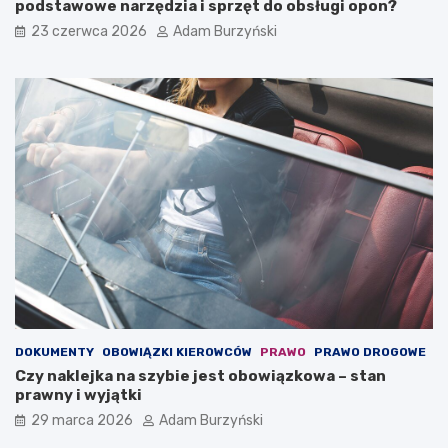
podstawowe narzędzia i sprzęt do obsługi opon?
a
i
23 czerwca 2026
Adam Burzyński
z
ę
d
t
y
a
–
ć
j
w
a
y
k
b
s
i
i
e
ę
r
z
a
a
j
c
ą
h
c
o
w
w
a
a
r
DOKUMENTY
OBOWIĄZKI KIEROWCÓW
PRAWO
PRAWO DROGOWE
ć
s
Czy naklejka na szybie jest obowiązkowa – stan
?
z
prawny i wyjątki
t
a
29 marca 2026
Adam Burzyński
t