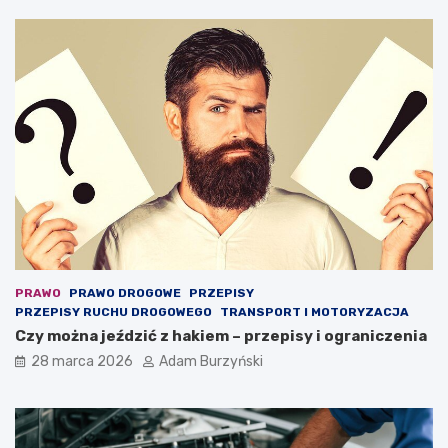
s
a
m
o
c
h
o
d
o
w
y
PRAWO
PRAWO DROGOWE
PRZEPISY
PRZEPISY RUCHU DROGOWEGO
TRANSPORT I MOTORYZACJA
Czy można jeździć z hakiem – przepisy i ograniczenia
28 marca 2026
Adam Burzyński