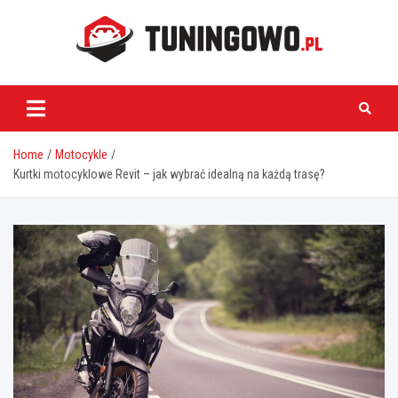
Skip
to
content
tuningowo.pl
Home
Motocykle
Kurtki motocyklowe Revit – jak wybrać idealną na każdą trasę?