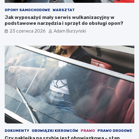
o
c
w
i
OPONY SAMOCHODOWE
WARSZTAT
e
e
Jak wyposażyć mały serwis wulkanizacyjny w
j
j
podstawowe narzędzia i sprzęt do obsługi opon?
p
a
23 czerwca 2026
Adam Burzyński
r
z
z
d
e
y
d
–
n
j
i
a
e
k
j
s
–
i
u
ę
s
z
ł
a
u
c
g
h
a
o
,
w
k
a
DOKUMENTY
OBOWIĄZKI KIEROWCÓW
PRAWO
PRAWO DROGOWE
t
ć
Czy naklejka na szybie jest obowiązkowa – stan
ó
?