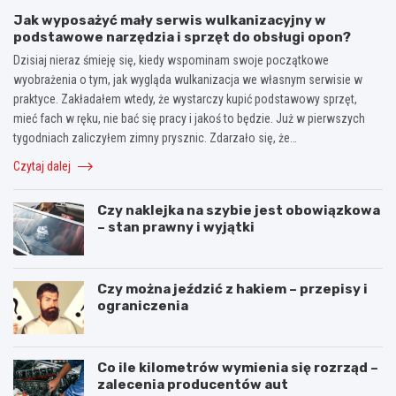
Jak wyposażyć mały serwis wulkanizacyjny w
podstawowe narzędzia i sprzęt do obsługi opon?
Dzisiaj nieraz śmieję się, kiedy wspominam swoje początkowe
wyobrażenia o tym, jak wygląda wulkanizacja we własnym serwisie w
praktyce. Zakładałem wtedy, że wystarczy kupić podstawowy sprzęt,
mieć fach w ręku, nie bać się pracy i jakoś to będzie. Już w pierwszych
tygodniach zaliczyłem zimny prysznic. Zdarzało się, że…
Czytaj dalej
Czy naklejka na szybie jest obowiązkowa
– stan prawny i wyjątki
Czy można jeździć z hakiem – przepisy i
ograniczenia
Co ile kilometrów wymienia się rozrząd –
zalecenia producentów aut