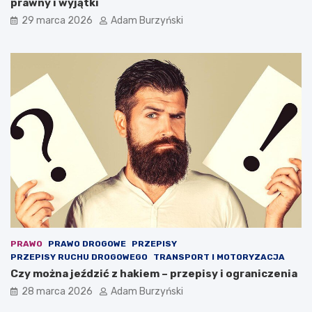
prawny i wyjątki
t
a
29 marca 2026
Adam Burzyński
t
s
a
m
o
c
h
o
d
o
w
y
PRAWO
PRAWO DROGOWE
PRZEPISY
PRZEPISY RUCHU DROGOWEGO
TRANSPORT I MOTORYZACJA
Czy można jeździć z hakiem – przepisy i ograniczenia
28 marca 2026
Adam Burzyński