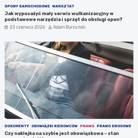
i
p
OPONY SAMOCHODOWE
WARSZTAT
e
a
Jak wyposażyć mały serwis wulkanizacyjny w
j
m
podstawowe narzędzia i sprzęt do obsługi opon?
a
i
23 czerwca 2026
Adam Burzyński
z
ę
d
t
y
a
–
ć
j
w
a
y
k
b
s
i
i
e
ę
r
z
a
a
j
c
ą
h
c
o
w
w
a
a
r
DOKUMENTY
OBOWIĄZKI KIEROWCÓW
PRAWO
PRAWO DROGOWE
ć
s
Czy naklejka na szybie jest obowiązkowa – stan
?
z