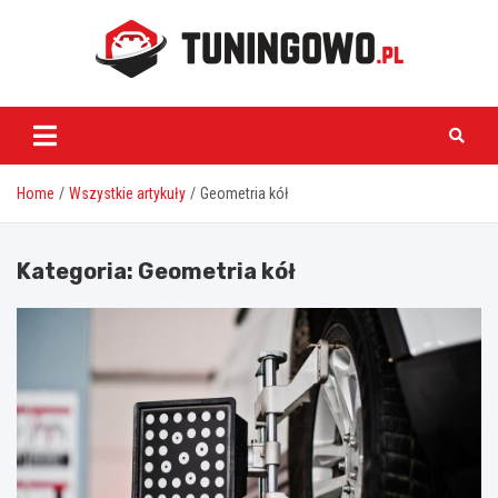
Skip
to
content
tuningowo.pl
Home
Wszystkie artykuły
Geometria kół
Kategoria:
Geometria kół