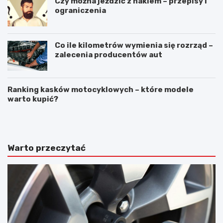
Czy można jeździć z hakiem – przepisy i
ograniczenia
Co ile kilometrów wymienia się rozrząd –
zalecenia producentów aut
Ranking kasków motocyklowych – które modele
warto kupić?
A
5
w
r
a
z
r
e
i
c
Warto przeczytać
a
z
s
y
a
o
m
k
o
t
c
ó
h
r
o
y