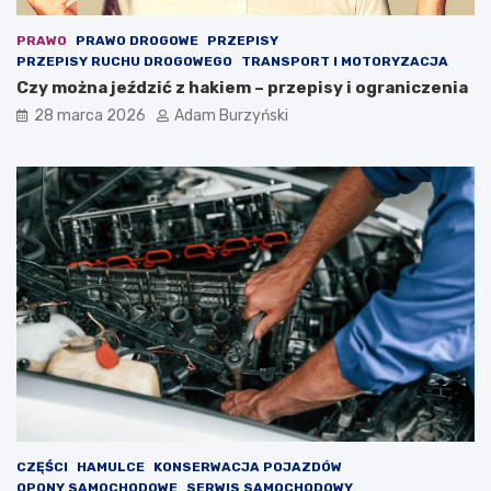
PRAWO
PRAWO DROGOWE
PRZEPISY
PRZEPISY RUCHU DROGOWEGO
TRANSPORT I MOTORYZACJA
Czy można jeździć z hakiem – przepisy i ograniczenia
28 marca 2026
Adam Burzyński
CZĘŚCI
HAMULCE
KONSERWACJA POJAZDÓW
OPONY SAMOCHODOWE
SERWIS SAMOCHODOWY