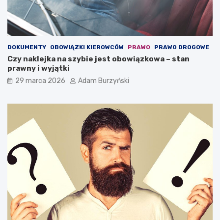
c
ą
h
c
o
w
w
a
a
r
DOKUMENTY
OBOWIĄZKI KIEROWCÓW
PRAWO
PRAWO DROGOWE
ć
s
Czy naklejka na szybie jest obowiązkowa – stan
?
z
prawny i wyjątki
t
a
29 marca 2026
Adam Burzyński
t
s
a
m
o
c
h
o
d
o
w
y