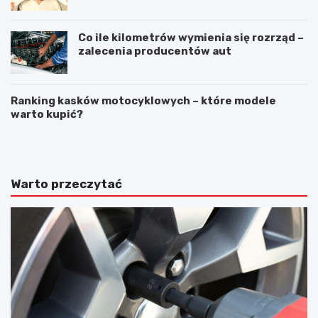
Co ile kilometrów wymienia się rozrząd –
zalecenia producentów aut
Ranking kasków motocyklowych – które modele
warto kupić?
N
A
a
w
p
a
r
r
a
i
Warto przeczytać
w
a
a
s
s
a
z
m
y
o
b
c
y
h
s
o
a
d
m
u