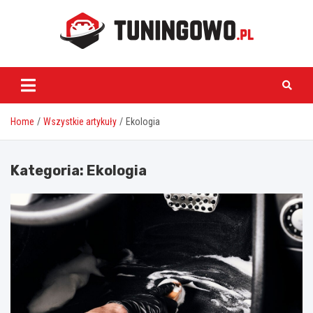
Skip
to
content
tuningowo.pl
Home
Wszystkie artykuły
Ekologia
Kategoria:
Ekologia