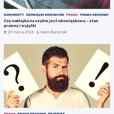
a
o
,
w
k
a
DOKUMENTY
OBOWIĄZKI KIEROWCÓW
PRAWO
PRAWO DROGOWE
t
ć
Czy naklejka na szybie jest obowiązkowa – stan
ó
?
prawny i wyjątki
r
a
29 marca 2026
Adam Burzyński
m
o
ż
e
o
c
h
r
o
n
i
ć
ż
y
c
i
e
PRAWO
PRAWO DROGOWE
PRZEPISY